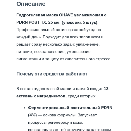
Описание
маска
OHAVE
Гидрогелевая маска OHAVE увлажняющая с
с
PDRN POST TX, 25 мл. (упаковка 5 штук).
PDRN
Профессиональный антивозрастной уход на
POST
каждый день. Подходит для всех типов кожи и
TX
решает сразу несколько задач: увлажнение,
питание, восстановление, уменьшение
пигментации и защиту от окислительного стресса.
Почему эти средства работают
В состав гидрогелевой маски и патчей входит
13
активных ингредиентов
, среди которых:
Ферментированный растительный PDRN
(4%)
— основа формулы. Запускает
процессы регенерации кожи,
восстанавливает её структуру на клеточном