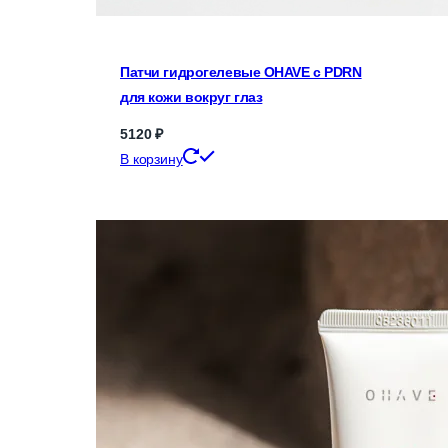
Патчи гидрогелевые OHAVE с PDRN
для кожи вокруг глаз
5120
₽
В корзину