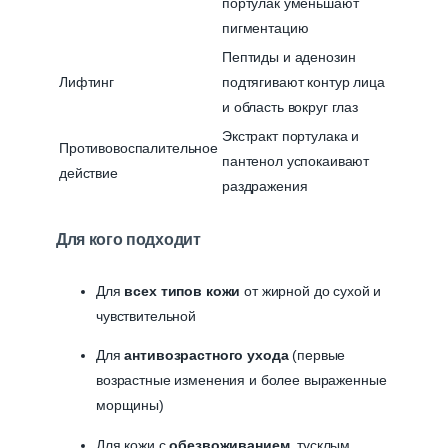
портулак уменьшают
пигментацию
Пептиды и аденозин
Лифтинг
подтягивают контур лица
и область вокруг глаз
Экстракт портулака и
Противовоспалительное
пантенол успокаивают
действие
раздражения
Для кого подходит
Для
всех типов кожи
от жирной до сухой и
чувствительной
Для
антивозрастного ухода
(первые
возрастные изменения и более выраженные
морщины)
Для кожи с
обезвоживанием
, тусклым